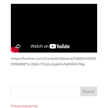
https://twitter.com/CorteIDH/status/148391410935
9992838?s=20&t=722sLvbg6l0vfaERR3cF8g
Buscar
Presentaciones