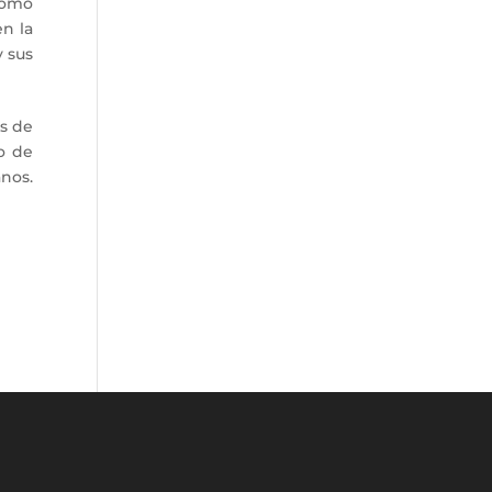
como
n la
y sus
s de
go de
os.