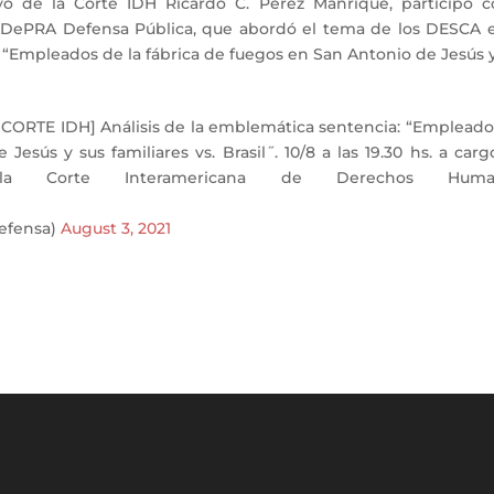
yo de la Corte IDH Ricardo C. Pérez Manrique, participó 
ADePRA Defensa Pública, que abordó el tema de los DESCA e
o “Empleados de la fábrica de fuegos en San Antonio de Jesús 
ORTE IDH] Análisis de la emblemática sentencia: “Empleado
Jesús y sus familiares vs. Brasil˝. 10/8 a las 19.30 hs. a car
 Corte Interamericana de Derechos Human
efensa)
August 3, 2021