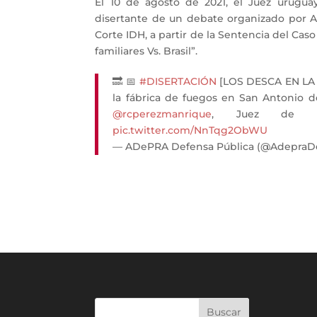
El 10 de agosto de 2021, el Juez urugua
disertante de un debate organizado por 
Corte IDH, a partir de la Sentencia del Cas
familiares Vs. Brasil”.
🔜 📅
#DISERTACIÓN
[LOS DESCA EN LA C
la fábrica de fuegos en San Antonio de 
@rcperezmanrique
, Juez de la
pic.twitter.com/NnTqg2ObWU
— ADePRA Defensa Pública (@AdepraD